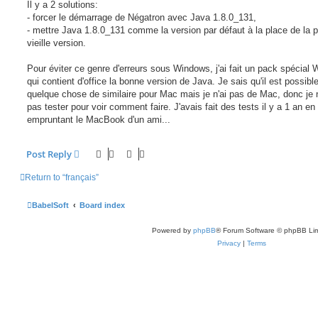
Il y a 2 solutions:
- forcer le démarrage de Négatron avec Java 1.8.0_131,
- mettre Java 1.8.0_131 comme la version par défaut à la place de la p
vieille version.
Pour éviter ce genre d'erreurs sous Windows, j'ai fait un pack spécial
qui contient d'office la bonne version de Java. Je sais qu'il est possible
quelque chose de similaire pour Mac mais je n'ai pas de Mac, donc je
pas tester pour voir comment faire. J'avais fait des tests il y a 1 an en
empruntant le MacBook d'un ami...
Post Reply
Return to “français”
BabelSoft
Board index
Powered by
phpBB
® Forum Software © phpBB Lim
Privacy
|
Terms