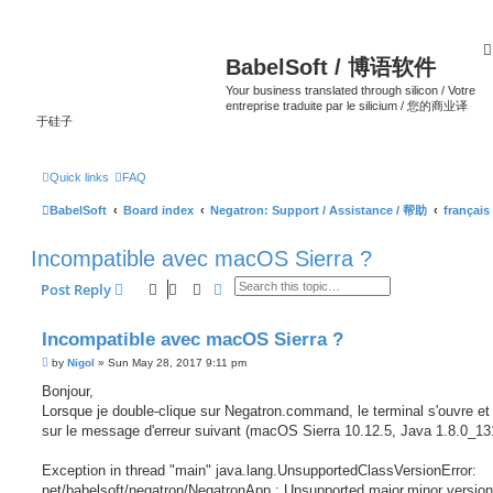
BabelSoft / 博语软件
Your business translated through silicon / Votre
entreprise traduite par le silicium / 您的商业译
于硅子
Quick links
FAQ
BabelSoft
Board index
Negatron: Support / Assistance / 帮助
français
Incompatible avec macOS Sierra ?
Search
Advanced search
Post Reply
Incompatible avec macOS Sierra ?
P
by
Nigol
»
Sun May 28, 2017 9:11 pm
o
s
Bonjour,
t
Lorsque je double-clique sur Negatron.command, le terminal s'ouvre et 
sur le message d'erreur suivant (macOS Sierra 10.12.5, Java 1.8.0_131
Exception in thread "main" java.lang.UnsupportedClassVersionError:
net/babelsoft/negatron/NegatronApp : Unsupported major.minor version