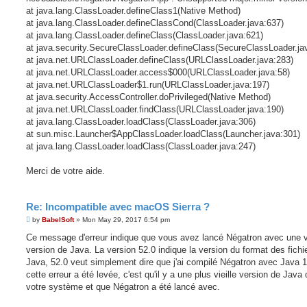
at java.lang.ClassLoader.defineClass1(Native Method)
at java.lang.ClassLoader.defineClassCond(ClassLoader.java:637)
at java.lang.ClassLoader.defineClass(ClassLoader.java:621)
at java.security.SecureClassLoader.defineClass(SecureClassLoader.ja
at java.net.URLClassLoader.defineClass(URLClassLoader.java:283)
at java.net.URLClassLoader.access$000(URLClassLoader.java:58)
at java.net.URLClassLoader$1.run(URLClassLoader.java:197)
at java.security.AccessController.doPrivileged(Native Method)
at java.net.URLClassLoader.findClass(URLClassLoader.java:190)
at java.lang.ClassLoader.loadClass(ClassLoader.java:306)
at sun.misc.Launcher$AppClassLoader.loadClass(Launcher.java:301)
at java.lang.ClassLoader.loadClass(ClassLoader.java:247)
Merci de votre aide.
Re: Incompatible avec macOS Sierra ?
P
by
BabelSoft
»
Mon May 29, 2017 6:54 pm
o
s
Ce message d'erreur indique que vous avez lancé Négatron avec une vi
t
version de Java. La version 52.0 indique la version du format des fichi
Java, 52.0 veut simplement dire que j'ai compilé Négatron avec Java 1
cette erreur a été levée, c'est qu'il y a une plus vieille version de Java
votre système et que Négatron a été lancé avec.