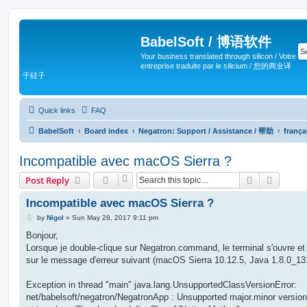
BabelSoft / 博语软件
Your business translated through silicon / Votre
entreprise traduite par le silicium / 您的商业译
于硅子
Quick links
FAQ
BabelSoft
Board index
Negatron: Support / Assistance / 帮助
frança
Incompatible avec macOS Sierra ?
Search
Advanc
Post Reply
Incompatible avec macOS Sierra ?
P
by
Nigol
»
Sun May 28, 2017 9:11 pm
o
s
Bonjour,
t
Lorsque je double-clique sur Negatron.command, le terminal s'ouvre et 
sur le message d'erreur suivant (macOS Sierra 10.12.5, Java 1.8.0_131
Exception in thread "main" java.lang.UnsupportedClassVersionError:
net/babelsoft/negatron/NegatronApp : Unsupported major.minor version