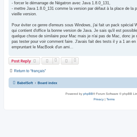
- forcer le démarrage de Négatron avec Java 1.8.0_131,
- mettre Java 1.8.0_131 comme la version par défaut à la place de la p
vieille version.
Pour éviter ce genre d'erreurs sous Windows, j'ai fait un pack spécial
qui contient d'office la bonne version de Java. Je sais qu'il est possible
quelque chose de similaire pour Mac mais je n'ai pas de Mac, donc je
pas tester pour voir comment faire. J'avais fait des tests il y a 1 an en
empruntant le MacBook d'un ami...
Post Reply
Return to “français”
BabelSoft
Board index
Powered by
phpBB
® Forum Software © phpBB Lim
Privacy
|
Terms