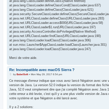
at java.lang.ClassLoader.defineClass1(Native Method)
at java.lang.ClassLoader.defineClassCond(ClassLoader.java:637)
at java.lang.ClassLoader.defineClass(ClassLoader.java:621)
at java.security.SecureClassLoader.defineClass(SecureClassLoader.ja
at java.net.URLClassLoader.defineClass(URLClassLoader.java:283)
at java.net.URLClassLoader.access$000(URLClassLoader.java:58)
at java.net.URLClassLoader$1.run(URLClassLoader.java:197)
at java.security.AccessController.doPrivileged(Native Method)
at java.net.URLClassLoader.findClass(URLClassLoader.java:190)
at java.lang.ClassLoader.loadClass(ClassLoader.java:306)
at sun.misc.Launcher$AppClassLoader.loadClass(Launcher.java:301)
at java.lang.ClassLoader.loadClass(ClassLoader.java:247)
Merci de votre aide.
Re: Incompatible avec macOS Sierra ?
P
by
BabelSoft
»
Mon May 29, 2017 6:54 pm
o
s
Ce message d'erreur indique que vous avez lancé Négatron avec une vi
t
version de Java. La version 52.0 indique la version du format des fichi
Java, 52.0 veut simplement dire que j'ai compilé Négatron avec Java 1
cette erreur a été levée, c'est qu'il y a une plus vieille version de Java
votre système et que Négatron a été lancé avec.
Il y a 2 solutions: