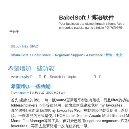
BabelSoft / 博语软件
Your business translated through silicon / Votre
entreprise traduite par le silicium / 您的商业译
于硅子
Quick links
FAQ
BabelSoft
Board index
Negatron: Support / Assistance / 帮助
中文
希望增加一些功能!
Search
Advanced sear
Post Reply
希望增加一些功能!
P
by
napdh
»
Sat Feb 22, 2020 6:08 am
o
s
首先感謝您的付出，每一版mame更新幾乎都沒有落後，而且filter的功
t
folders/nplayers.ini等等很好用，很快就幫我建立我的 my favourites，
真的很棒! 然而當我想把my favourites的rom複製到其他裝置使用，遇
煩。一般常見的方式是使用 ROMLister, Simple Arcade Multifilter and M
Mame File Manager等等工具，但對於已經用negatron+negamame篩
favourites，再回去重新篩選一次有點多此一舉。