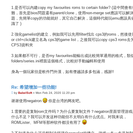
1.是否可以內建copy my favourites roms to certain folder? (這中間
難，首先是bios問題還有parent/clone，使用non-merge set應該可以
題，先簡單copy的功能就好，其它自己解決，這個時代能玩emu應該具
識了 )
2.強化gamelist的建立，例如我可以先用filter找出 cps3的roms，然後使用c
or ctrl+click建立名為 cps3的game list，之後我可以copy cps3 roms
CPS3資料夾
3.如果都不可行，是否my favourites能輸出成比較簡單通用的格式，類
folders/series.ini裡面這個格式，比較好手動編輯和使用
身為一個玩家但是軟件門外漢，如有僭越請多多包涵，感謝!!
Re: 希望增加一些功能!
P
by
BabelSoft
»
Mon Feb 24, 2020 11:20 pm
o
s
谢谢使用negatron
你是台湾的网友吧。
t
1.需要的是复制rom文件吗？为什么要复制文件？negatron里面管理游
什么不足？我可以开发这种功能但不太明白有什么优点。对我来说，
ROMLister、MFM等那种软件都没有用了