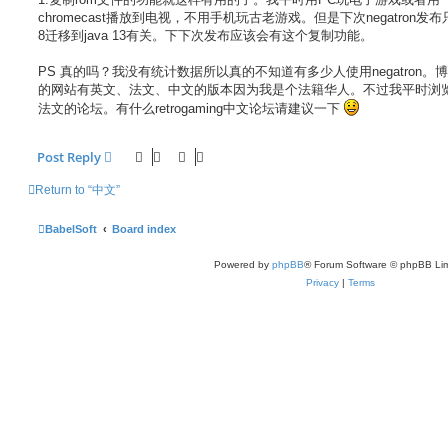
t
chromecast播放到电视，不用手机玩古老游戏。但是下次negatron发布只
8迁移到java 13有关。下下次发布应该会有这个复制功能。
PS 真的吗？我没有统计数据所以真的不知道有多少人使用negatron。
的网站有英文、法文、中文的版本因为我是个法籍华人。不过我平时浏
法文的论坛。有什么retrogaming中文论坛请建议一下
Post Reply
Return to “中文”
BabelSoft
Board index
Powered by
phpBB
® Forum Software © phpBB Lim
Privacy
|
Terms