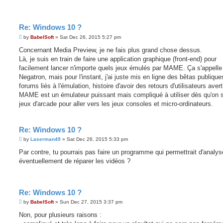
Re: Windows 10 ?
P
by
BabelSoft
»
Sat Dec 26, 2015 5:27 pm
o
s
Concernant Media Preview, je ne fais plus grand chose dessus.
t
Là, je suis en train de faire une application graphique (front-end) pour
facilement lancer n'importe quels jeux émulés par MAME. Ça s'appelle
Negatron, mais pour l'instant, j'ai juste mis en ligne des bêtas publique
forums liés à l'émulation, histoire d'avoir des retours d'utilisateurs avert
MAME est un émulateur puissant mais compliqué à utiliser dès qu'on s
jeux d'arcade pour aller vers les jeux consoles et micro-ordinateurs.
Re: Windows 10 ?
P
by
Laserman49
»
Sat Dec 26, 2015 5:33 pm
o
s
Par contre, tu pourrais pas faire un programme qui permettrait d'analys
t
éventuellement de réparer les vidéos ?
Re: Windows 10 ?
P
by
BabelSoft
»
Sun Dec 27, 2015 3:37 pm
o
s
Non, pour plusieurs raisons :
t