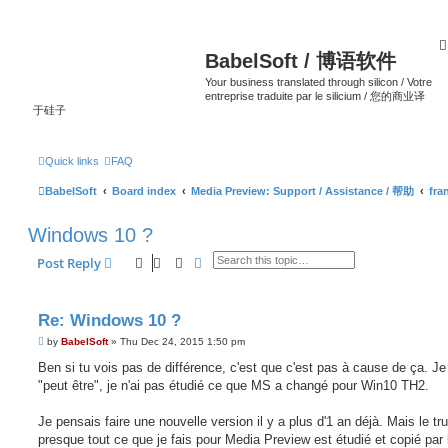
BabelSoft / 博语软件
Your business translated through silicon / Votre
entreprise traduite par le silicium / 您的商业译
于硅子
Quick links
FAQ
BabelSoft
Board index
Media Preview: Support / Assistance / 帮助
fra
Windows 10 ?
Search
Advanced search
Post Reply
Re: Windows 10 ?
P
by
BabelSoft
»
Thu Dec 24, 2015 1:50 pm
o
s
Ben si tu vois pas de différence, c'est que c'est pas à cause de ça. Je
t
"peut être", je n'ai pas étudié ce que MS a changé pour Win10 TH2.
Je pensais faire une nouvelle version il y a plus d'1 an déjà. Mais le tru
presque tout ce que je fais pour Media Preview est étudié et copié par 