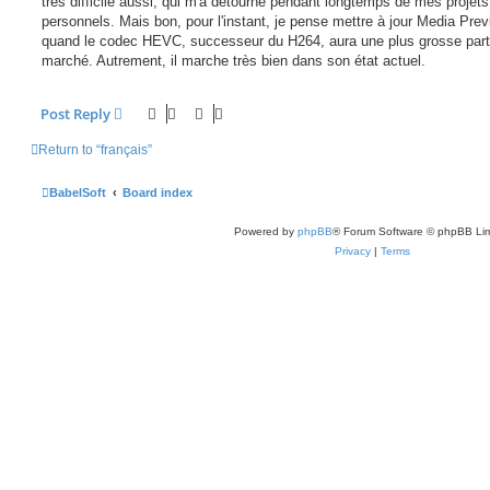
très difficile aussi, qui m'a détourné pendant longtemps de mes projets
personnels. Mais bon, pour l'instant, je pense mettre à jour Media Pre
quand le codec HEVC, successeur du H264, aura une plus grosse part
marché. Autrement, il marche très bien dans son état actuel.
Post Reply
Return to “français”
BabelSoft
Board index
Powered by
phpBB
® Forum Software © phpBB Lim
Privacy
|
Terms