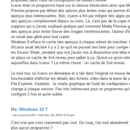
proposées dans l'outil de configuration de Media Preview.
Icaros était un programme basé sur la vitesse d'exécution alors que M
Preview propose par défaut des options plus lentes mais qui permet d'
aperçus plus intéressantes. Ben, Icaros a fini par intégrer des algos po
des aperçus complètement blancs ou noirs. Là, c'est pas de la copie m
suppose qui si j'avais expliqué quelque part comment Media Preview 
des aperçus pour éviter d'avoir des images inintéressantes, l'auteur d'
se serait pas gêné pour tout copier.
Windows 8 efface le cache des aperçus à chaque reboot de machine. L
d'Icaros avait déclaré il y a 1 an qu'il ne pouvait rien faire pour corriger
les forums Shark, pendant que moi j'avais mis à disposition une bêta 
en place un cache de 2nd niveau pour pallier à ça. Qu'est-ce qu'on ret
aujourd'hui dans Icaros ? La même chose : un cache de 2nd niveau.
Le seul truc où Icaros se démarque et a fait dans l'original se trouve d
fonctionnalité d'afficher les détails des fichiers vidéo dans la barre de 
File Explorer. J'oubliais : la charte graphique de l'outil de configuration 
change à chaque version. Pas très intéressant pour un programme qu'
configure 1 fois et qu'on oublie.
Re: Windows 10 ?
P
by
Laserman49
»
Sat Dec 26, 2015 5:13 pm
o
s
C'est vrai que c'est clairement pas cool. Du coup, t'as tout abandonné 
t
plus aucun programme ?