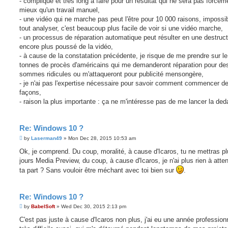
- compliqué et très long à faire pour un résultat qui ne sera pas forcém
mieux qu'un travail manuel,
- une vidéo qui ne marche pas peut l'être pour 10 000 raisons, impossi
tout analyser, c'est beaucoup plus facile de voir si une vidéo marche,
- un processus de réparation automatique peut résulter en une destruct
encore plus poussé de la vidéo,
- à cause de la constatation précédente, je risque de me prendre sur l
tonnes de procès d'américains qui me demanderont réparation pour de
sommes ridicules ou m'attaqueront pour publicité mensongère,
- je n'ai pas l'expertise nécessaire pour savoir comment commencer de
façons,
- raison la plus importante : ça ne m'intéresse pas de me lancer la ded
Re: Windows 10 ?
P
by
Laserman49
»
Mon Dec 28, 2015 10:53 am
o
s
Ok, je comprend. Du coup, moralité, à cause d'Icaros, tu ne mettras pl
t
jours Media Preview, du coup, à cause d'Icaros, je n'ai plus rien à atte
ta part ? Sans vouloir être méchant avec toi bien sur
.
Re: Windows 10 ?
P
by
BabelSoft
»
Wed Dec 30, 2015 2:13 pm
o
s
C'est pas juste à cause d'Icaros non plus, j'ai eu une année profession
t