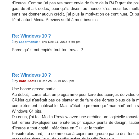
d'Icaros. Comme j'ai pas vraiment envie de faire de la R&D gratuite pou
gars de Shark codec, pour qu'ils disent au monde "c'est nous les meill
sans me donner aucun crédit, j'ai plus la motivation de continuer. Et pu
l'état actuel Media Preview suffit à mes besoins.
Re: Windows 10 ?
P
by
Laserman49
»
Thu Dec 24, 2015 5:50 pm
o
s
Parce qu'ils ont copiés tout ton travail ?
t
Re: Windows 10 ?
P
by
BabelSoft
»
Fri Dec 25, 2015 6:20 pm
o
s
Une bonne grosse partie.
t
Au début, Icaros était un programme pour faire des aperçus de vidéo 
C#.Net qui n'arrêtait pas de planter et de faire des écrans bleus de la m
complètement inutilisable. Mais c'était le premier qui "marchait" enfin s
Windows 64 bits.
Du coup, j'ai fait Media Preview avec une architecture logicielle robuste
fait l'erreur d'expliquer sur le site les principaux points de design, l'aute
d'Icaros a tout copié : réécriture en C++ et le toutim.
Ensuite plus tard, il a commencé à copier une grosse partie des foncti