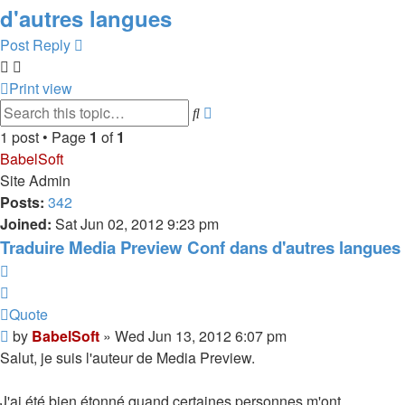
d'autres langues
Post Reply
Print view
Advanced
Search
search
1 post • Page
1
of
1
BabelSoft
Site Admin
Posts:
342
Joined:
Sat Jun 02, 2012 9:23 pm
Traduire Media Preview Conf dans d'autres langues
Quote
Quote
Post
by
BabelSoft
»
Wed Jun 13, 2012 6:07 pm
Salut, je suis l'auteur de Media Preview.
J'ai été bien étonné quand certaines personnes m'ont