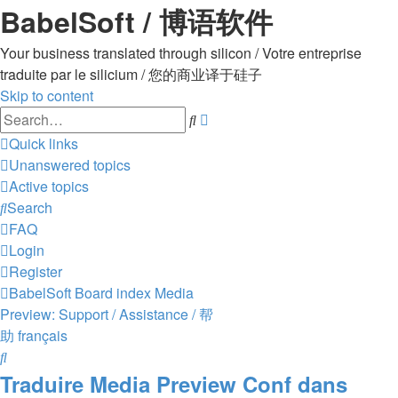
BabelSoft / 博语软件
Your business translated through silicon / Votre entreprise
traduite par le silicium / 您的商业译于硅子
Skip to content
Advanced
Search
search
Quick links
Unanswered topics
Active topics
Search
FAQ
Login
Register
BabelSoft
Board index
Media
Preview: Support / Assistance / 帮
助
français
Search
Traduire Media Preview Conf dans