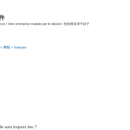
软件
ilicon / Votre entreprise traduite par le silicium / 您的商业译于硅子
ce / 帮助
français
nced search
le aura toujours lieu ?