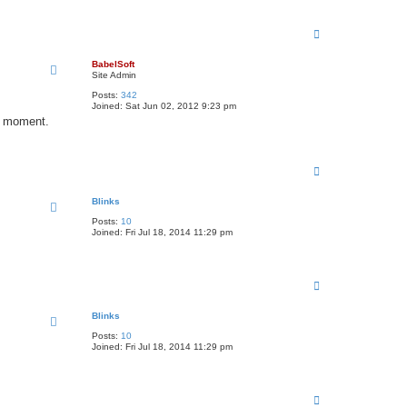
T
o
p
BabelSoft
Site Admin
Posts:
342
Joined:
Sat Jun 02, 2012 9:23 pm
er moment.
T
o
p
Blinks
Posts:
10
Joined:
Fri Jul 18, 2014 11:29 pm
T
o
p
Blinks
Posts:
10
Joined:
Fri Jul 18, 2014 11:29 pm
T