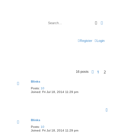
Search
Advanced search
Register
Login
1
2
Previous
16 posts
Blinks
Posts:
10
Joined:
Fri Jul 18, 2014 11:29 pm
T
o
p
Blinks
Posts:
10
Joined:
Fri Jul 18, 2014 11:29 pm