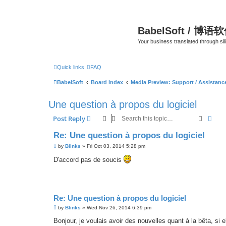
BabelSoft / 博语
Your business translated through s
Quick links
FAQ
BabelSoft
Board index
Media Preview: Support / Assistan
Une question à propos du logiciel
Search
Adva
Post Reply
Re: Une question à propos du logiciel
P
by
Blinks
»
Fri Oct 03, 2014 5:28 pm
o
s
D'accord pas de soucis
t
Re: Une question à propos du logiciel
P
by
Blinks
»
Wed Nov 26, 2014 6:39 pm
o
s
Bonjour, je voulais avoir des nouvelles quant à la bêta, si el
t