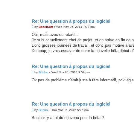
Re: Une question à propos du logiciel
P
by
BabelSoft
»
Wed Nov 26, 2014 7:33 pm
o
s
Oui, mais avec du retard...
t
Je suis actuellement chef de projet, et on arrive en fin d
Donc grosses journées de travail, et donc pas motivé à a
Du coup, je vais essayer de sortir la nouvelle bêta début d
Re: Une question à propos du logiciel
P
by
Blinks
»
Wed Nov 26, 2014 9:52 pm
o
s
Ok pas de problème c'était juste à titre informatif, privilégie
t
Re: Une question à propos du logiciel
P
by
Blinks
»
Thu Mar 05, 2015 5:25 pm
o
s
Bonjour, y a t-il du nouveau pour la béta ?
t