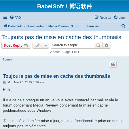
BabelSoft / 博语软件
FAQ
Register
Login
S
BabelSoft
Board index
Media Preview: Support / Assistance / 帮助
français
e
Toujours pas de mise en cache des thumbnails
a
Search
Advanced s
Post Reply
r
2 posts • Page
1
of
1
c
floown
h
Toujours pas de mise en cache des thumbnails
P
Mon Mar 23, 2015 4:56 am
o
s
Hello,
t
Il y a de cela presque un an, je vous avais contacté par mail et via le
forum concernant Media Preview, concernant la mise en cache
problématique sous Windows.
J'ai installé la dernière mise à jour, mais la fonctionnalité prise ne semble
toujours pas implémentée.