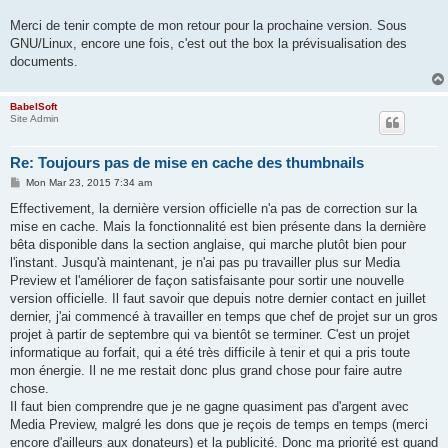
Merci de tenir compte de mon retour pour la prochaine version. Sous
GNU/Linux, encore une fois, c'est out the box la prévisualisation des
documents.
BabelSoft
Site Admin
Re: Toujours pas de mise en cache des thumbnails
P
Mon Mar 23, 2015 7:34 am
o
s
Effectivement, la dernière version officielle n'a pas de correction sur la
t
mise en cache. Mais la fonctionnalité est bien présente dans la dernière
bêta disponible dans la section anglaise, qui marche plutôt bien pour
l'instant. Jusqu'à maintenant, je n'ai pas pu travailler plus sur Media
Preview et l'améliorer de façon satisfaisante pour sortir une nouvelle
version officielle. Il faut savoir que depuis notre dernier contact en juillet
dernier, j'ai commencé à travailler en temps que chef de projet sur un gros
projet à partir de septembre qui va bientôt se terminer. C'est un projet
informatique au forfait, qui a été très difficile à tenir et qui a pris toute
mon énergie. Il ne me restait donc plus grand chose pour faire autre
chose.
Il faut bien comprendre que je ne gagne quasiment pas d'argent avec
Media Preview, malgré les dons que je reçois de temps en temps (merci
encore d'ailleurs aux donateurs) et la publicité. Donc ma priorité est quand